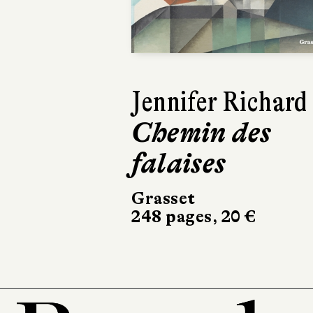
Lars Kepler
Le Somnambu
Actes Sud
504 pages, 24,50 €