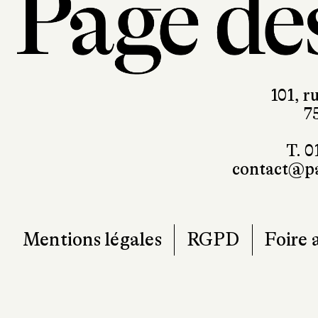
101, r
7
T. 0
contact@pa
Mentions légales
RGPD
Foire 