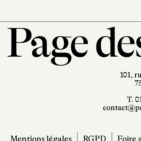
101, r
7
T. 0
contact@pa
Mentions légales
RGPD
Foire 