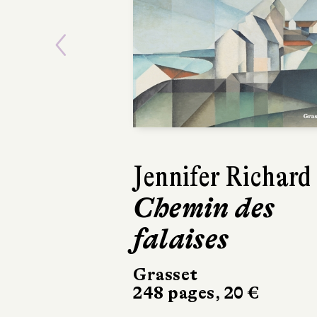
Previous
Lars Kepler
Le Somnambu
Actes Sud
504 pages, 24,50 €