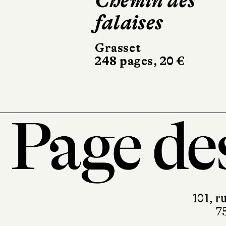
Chemin des
Le Somn
falaises
Actes Sud
504 pages, 24
Grasset
248 pages, 20 €
101, r
7