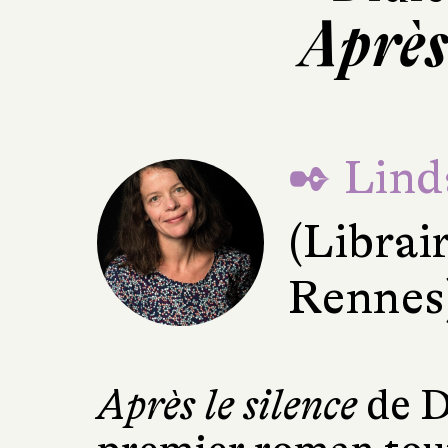
Après 
✒ Lind
(Librair
Rennes
Après le silence
de D