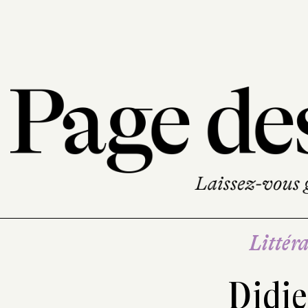
Littéra
Didie