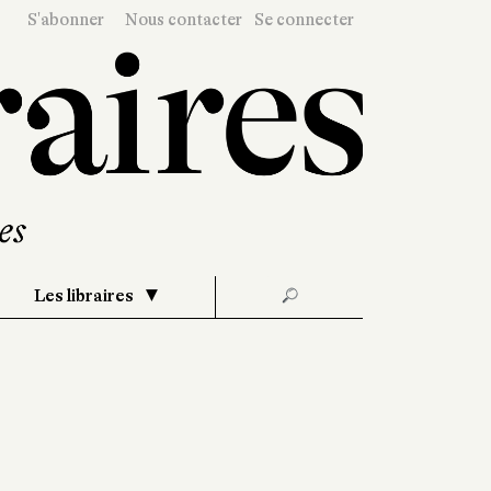
S'abonner
Nous contacter
Se connecter
Les libraires
🔎