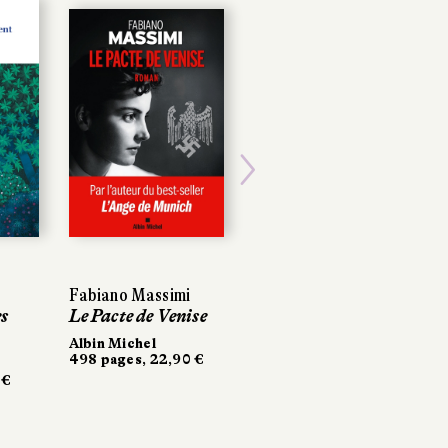
Next
Fabiano Massimi
Fabiano Massimi
Gwenaël Bulteau
Le Pacte de Venise
Le Pacte de Venise
Maudite soit la
guerre
Albin Michel
Albin Michel
498 pages, 22,90 €
498 pages, 22,90 €
La Manufacture de
livres
276 pages, 20,90 €