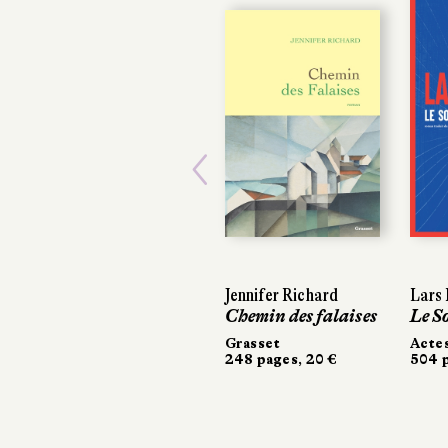
Previous
Jennifer Richard
Lars Ke
Lars K
Chemin des falaises
Le So
Le So
Grasset
Actes 
Actes 
248 pages, 20 €
504 pag
504 pa