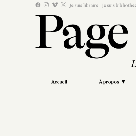
Je suis libraire
Je suis bibliothé
Accueil
À propos