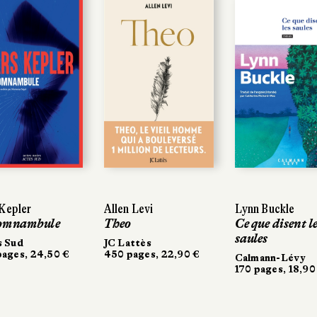
pler
epler
Allen Levi
Allen Levi
Lynn Buckle
Lynn Buckle
mnambule
mnambule
Theo
Theo
Ce que disent les
Ce que disent les
saules
saules
Sud
Sud
JC Lattès
JC Lattès
es, 24,50 €
ges, 24,50 €
450 pages, 22,90 €
450 pages, 22,90 €
Calmann-Lévy
Calmann-Lévy
170 pages, 18,90 €
170 pages, 18,90 €