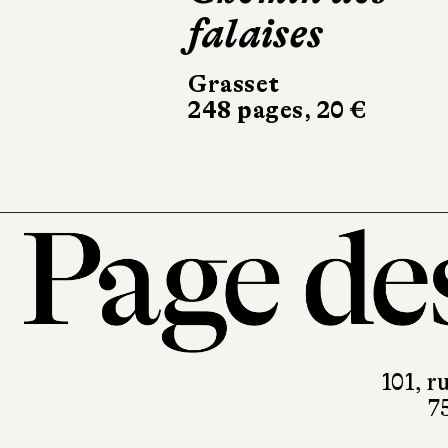
falaises
Actes Sud
504 pages, 24,50 €
Grasset
248 pages, 20 €
101, r
7