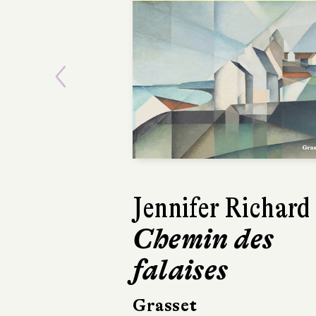
Previous
Lars Kepler
Le Somnambu
Actes Sud
504 pages, 24,50 €