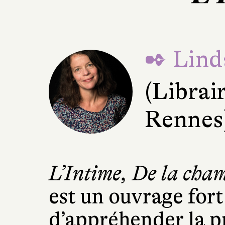
✒ Lind
(Librair
Rennes
L’Intime, De la cha
est un ouvrage for
d’appréhender la p