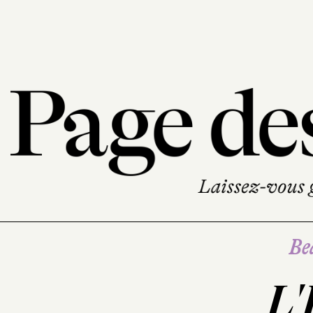
Be
L'