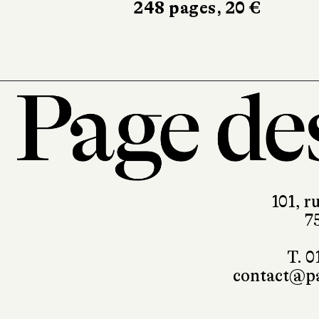
101, r
7
T. 0
contact@pa
Mentions légales
RGPD
Foire 