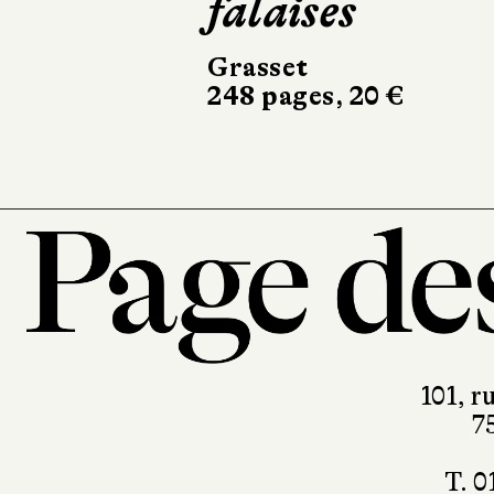
falaises
Grasset
248 pages, 20 €
101, r
7
T. 0