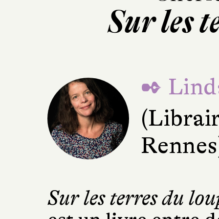
Sur les t
✒ Lind
(Librair
Rennes
Sur les terres du lou