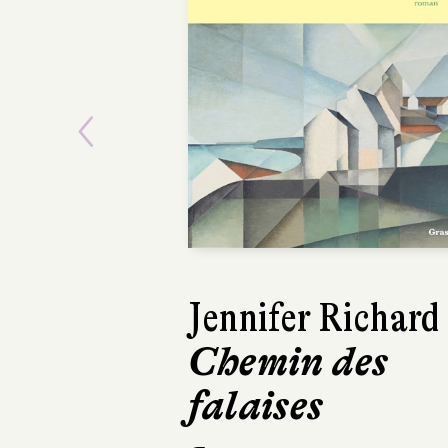
Previous
Lars Kepler
Le Somnambu
Actes Sud
504 pages, 24,50 €