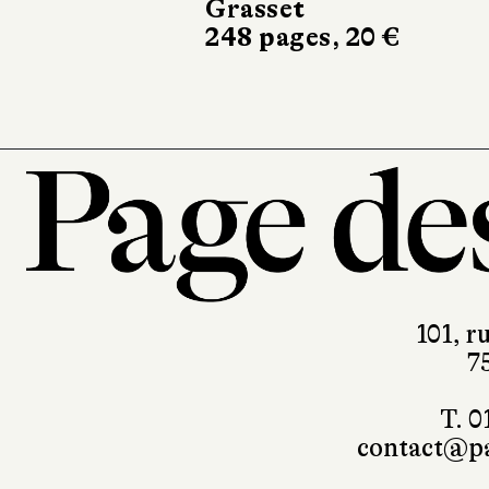
101, r
7
T. 0
contact@pa