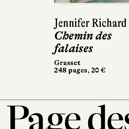
Lars Kepler
Le Somnambu
Actes Sud
504 pages, 24,50 €