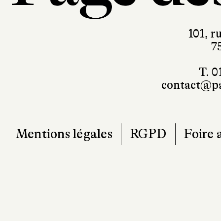
101, r
7
T. 0
contact@pa
Mentions légales
RGPD
Foire 