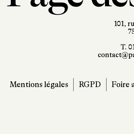
101, r
7
T. 0
contact@pa
Mentions légales
RGPD
Foire 