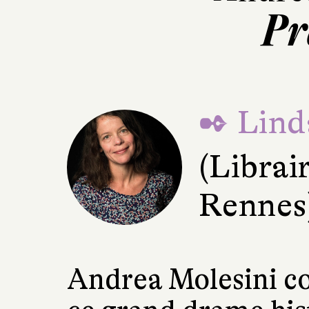
Pr
✒ Lind
(Librair
Rennes
Andrea Molesini co