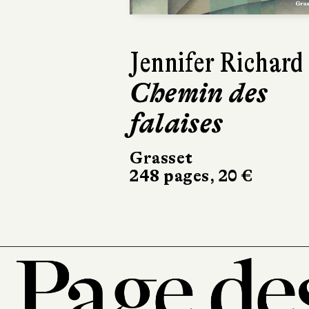
Lars Kepler
Le Somnambu
Actes Sud
504 pages, 24,50 €