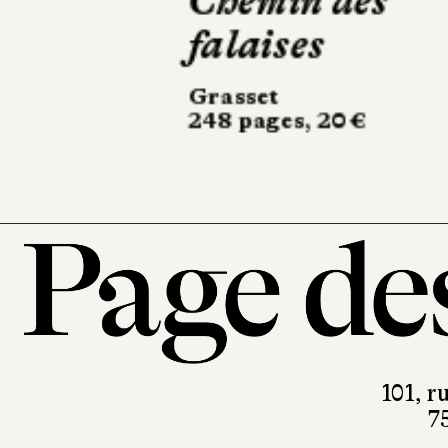
Le Somnambu
Actes Sud
504 pages, 24,50 €
101, r
7
T. 0