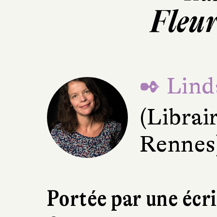
Fleur
✒ Lind
(Librair
Rennes
Portée par une écr