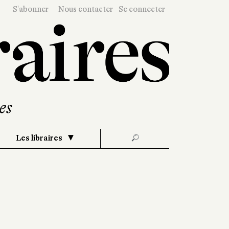
S'abonner
Nous contacter
Se connecter
Les libraires
🔎