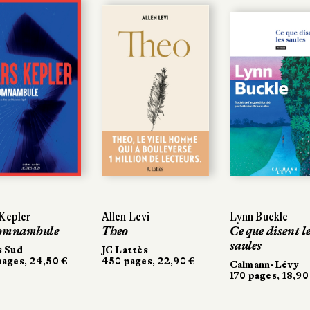
Kepler
Kepler
Allen Levi
Allen Levi
Lynn Buckle
Lynn Buckle
omnambule
omnambule
Theo
Theo
Ce que disent l
Ce que disent l
saules
saules
s Sud
s Sud
JC Lattès
JC Lattès
ages, 24,50 €
ages, 24,50 €
450 pages, 22,90 €
450 pages, 22,90 €
Calmann-Lévy
Calmann-Lévy
170 pages, 18,90
170 pages, 18,90