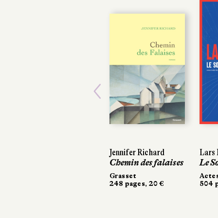
Previous
Jennifer Richard
Lars 
Lars 
Chemin des falaises
Le S
Le S
Grasset
Acte
Acte
248 pages, 20 €
504 p
504 p