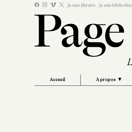
Je suis libraire
Je suis bibliothé
Accueil
À propos