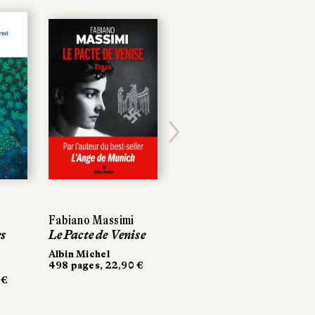
Next
Fabiano Massimi
Fabiano Massimi
Gwenaël Bulteau
es
es
Le Pacte de Venise
Le Pacte de Venise
Maudite soit la
guerre
Albin Michel
Albin Michel
498 pages, 22,90 €
498 pages, 22,90 €
La Manufacture de
 €
 €
livres
276 pages, 20,90 €