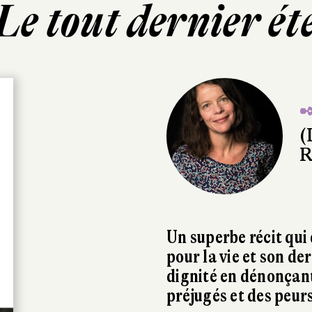
Le tout dernier ét
✒
(
R
Un superbe récit qui
pour la vie et son d
dignité en dénonçant
préjugés et des peur