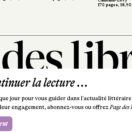
170 pages, 18,90 €
170 pages, 18,90 €
inuer la lecture ...
101, rue Saint-Lazare
ue jour pour vous guider dans l'actualité littéraire 
75009 Paris
et leur engagement, abonnez-vous ou offrez
Page des 
T. 01 44 41 97 20
contact@pagedeslibraires.com
ent