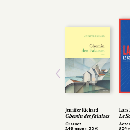
Previous
Jennifer Richard
Lars Ke
Lars Ke
Chemin des falaises
Le Som
Le Som
Grasset
Actes S
Actes S
248 pages, 20 €
504 pag
504 pag