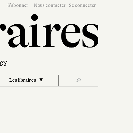
S'abonner
Nous contacter
Se connecter
Les libraires
🔎