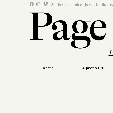
Je suis libraire
Je suis bibliothé
Accueil
À propos