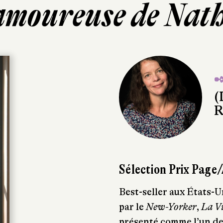
amoureuse de Nath
✒
(
R
Sélection Prix Page
Best-seller aux États-U
par le
New-Yorker
,
La Vi
présenté comme l’un des