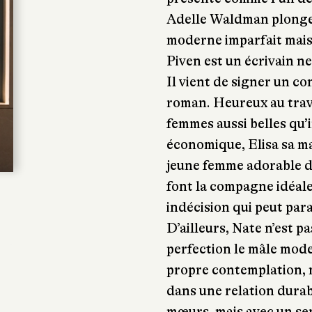
Adelle Waldman plonge
moderne imparfait mais 
Piven est un écrivain ne
Il vient de signer un co
roman. Heureux au travai
femmes aussi belles qu’in
économique, Elisa sa ma
jeune femme adorable do
font la compagne idéale
indécision qui peut para
D’ailleurs, Nate n’est p
perfection le mâle mod
propre contemplation, m
.
dans une relation durab
mœurs, mais avec un sen