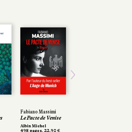
Next
Fabiano Massimi
Fabiano Massimi
Gwenaël Bulteau
Le Pacte de Venise
Le Pacte de Venise
Maudite soit la
guerre
Albin Michel
Albin Michel
498 pages, 22,90 €
498 pages, 22,90 €
La Manufacture de