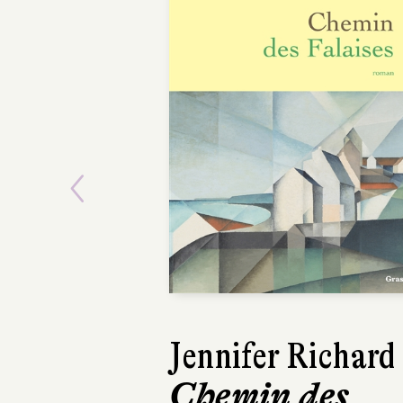
Previous
Jennifer Richard
Lars Kepler
Chemin des
Le Somnambu