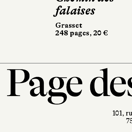
falaises
Actes Sud
504 pages, 24,50 €
Grasset
248 pages, 20 €
101, r
7