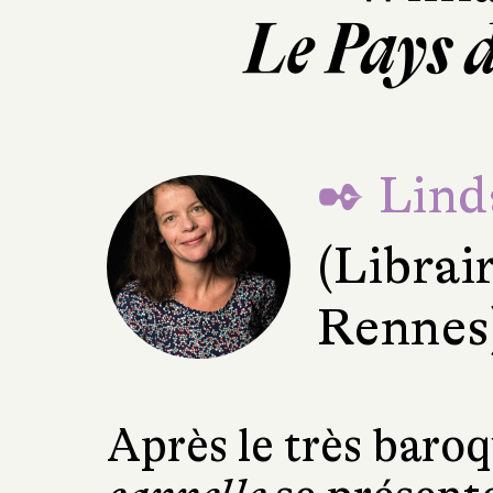
Le Pays d
✒ Lind
(Librair
Rennes
Après le très baro