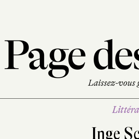
Littéra
Inge S