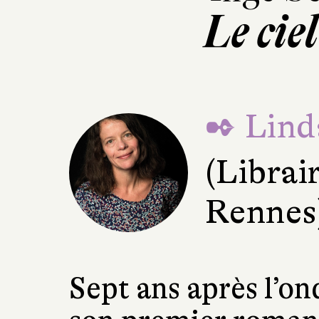
Le ciel
✒ Lind
(Librair
Rennes
Sept ans après l’on