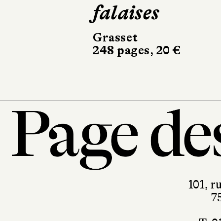
falaises
Actes Sud
504 pages, 24,5
Grasset
248 pages, 20 €
101, r
7