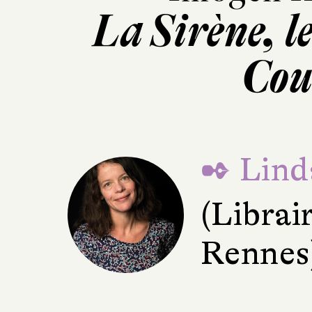
La Sirène, l
Cou
✒ Lind
(Librair
Rennes