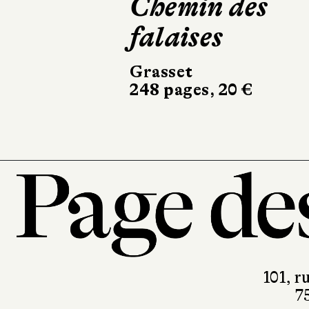
Chemin des
Le Somnam
falaises
Actes Sud
504 pages, 24,50 
Grasset
248 pages, 20 €
101, r
7