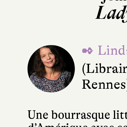
Lad
✒ Lind
(Librair
Rennes
Une bourrasque lit