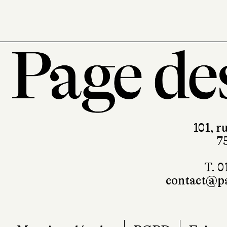
101, r
7
T. 0
contact@pa