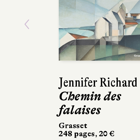
Previous
Jennifer Richard
Lars Kepler
Chemin des
Le Somnam
falaises
Actes Sud
504 pages, 24,50 
Grasset
248 pages, 20 €