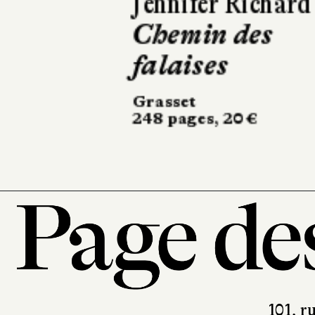
Lars Kepler
Le Somnambu
Actes Sud
504 pages, 24,50 €
101, r
7