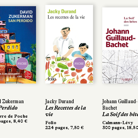
POCHE
POCHE
POCHE
POCHE
Zukerman
 Zukerman
Jacky Durand
Jacky Durand
Johann Guillaud-
Johann Guillaud-
erdido
erdido
Les Recettes de la
Les Recettes de la
Bachet
Bachet
vie
vie
La Soif des bêtes
La Soif des bête
re de Poche
re de Poche
ges, 8,40 €
ges, 8,40 €
Folio
Folio
Calmann-Lévy
Calmann-Lévy
224 pages, 7,50 €
224 pages, 7,50 €
300 pages, 18,50 
300 pages, 18,50 