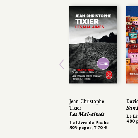
POCHE
Previous
Jean-Christophe
David 
David
Tixier
San P
San P
Les Mal-aimés
Le Liv
Le Liv
480 pa
480 pa
Le Livre de Poche
309 pages, 7,70 €