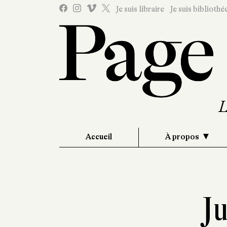
Je suis libraire
Je suis bibliothé
Accueil
À propos
J