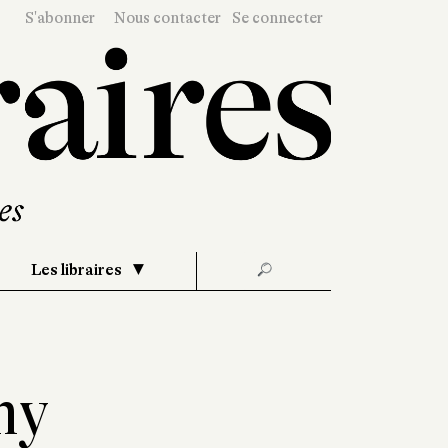
S'abonner
Nous contacter
Se connecter
Les libraires
🔎
my