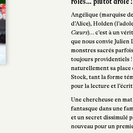
rôles… plutôt drôle !
Angélique (marquise des
d’Alice), Holden (l’ado
Cœurs
)… c’est à un véri
que nous convie Julien
monstres sacrés parfoi
toujours providentiels 
naturellement sa place d
Stock, tant la forme t
pour la lecture et l’écri
Une chercheuse en mat
fantasque dans une fami
et un secret dissimulé p
nouveau pour un premie