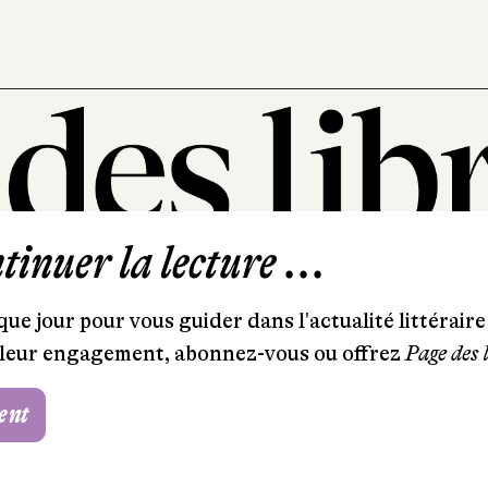
inuer la lecture ...
101, rue Saint-Lazare
75009 Paris
ue jour pour vous guider dans l'actualité littéraire 
et leur engagement, abonnez-vous ou offrez
Page des 
T. 01 44 41 97 20
contact@pagedeslibraires.com
ent
Foire aux questions
CGV