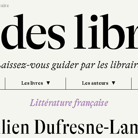
caire
Les livres
Les auteurs
Littérature française
ulien Dufresne-La