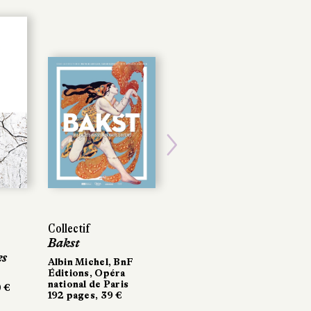
Next
Collectif
Collectif
Vivianne Perret
Bakst
Bakst
Metamorphosis,
s
Houdini, magicien
Albin Michel, BnF
Albin Michel, BnF
& détective
Éditions, Opéra
Éditions, Opéra
national de Paris
national de Paris
€
€
Le Masque
192 pages, 39 €
192 pages, 39 €
256 pages, 18 €