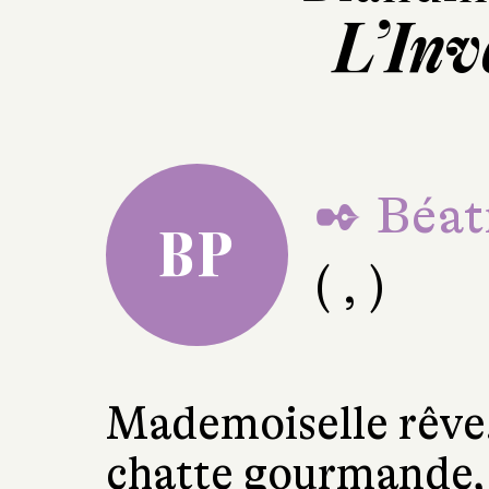
L’Inv
✒ Béat
BP
( , )
Mademoiselle rêve.
chatte gourmande, 