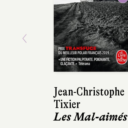
Previous
Jean-Christophe
Davi
Tixier
San
Les Mal-aimés
Le Liv
480 pa