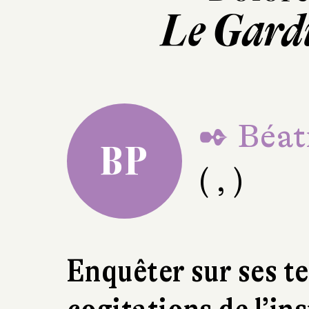
Le Gardi
✒ Béat
BP
( , )
Enquêter sur ses te