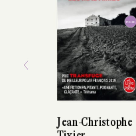
POCHE
Previous
David Zukerman
San Perdido