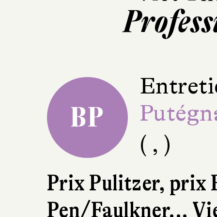
Profess
Entreti
Putégn
BP
( , )
Prix Pulitzer, prix 
Pen/Faulkner... V