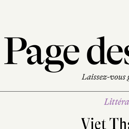
Littéra
Viet T