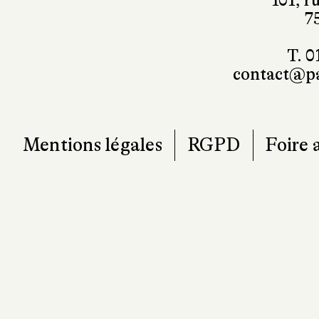
101, r
7
T. 0
contact@pa
Mentions légales
RGPD
Foire 