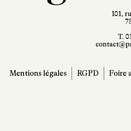
101, r
7
T. 0
contact@pa
Mentions légales
RGPD
Foire 