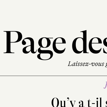
Qu’y a t-il