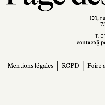
101, r
7
T. 0
contact@pa
Mentions légales
RGPD
Foire 