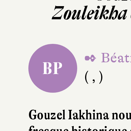
Zouleikha 
✒ Béat
BP
( , )
Gouzel Iakhina no