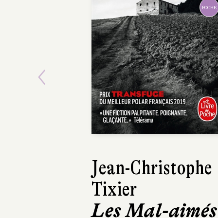
POCHE
Previous
Jean-Christophe
David Z
Tixier
San Pe
Les Mal-aimés
Le Livre de