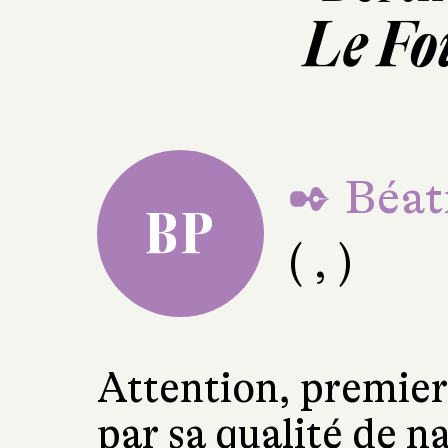
Le Fo
✒ Béat
BP
( , )
Attention, premie
par sa qualité de na