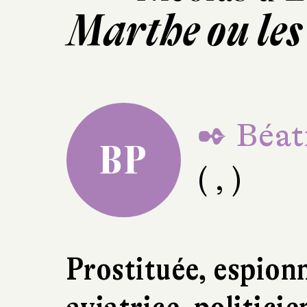
Marthe ou le
✒ Béat
BP
( , )
Prostituée, espionn