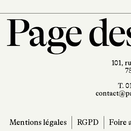
101, r
7
T. 0
contact@pa
Mentions légales
RGPD
Foire 