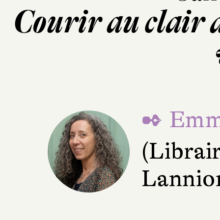
Courir au clair 
✒ Emma
(Librai
Lannio