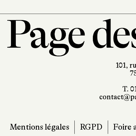
101, r
7
T. 0
contact@pa
Mentions légales
RGPD
Foire 