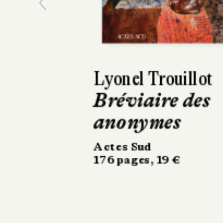
Previous
Tiphaine Le Gall
D'ailleurs, ce
n'est pas ma
maison
La Manufacture de
livres
314 pages, 20,90 €