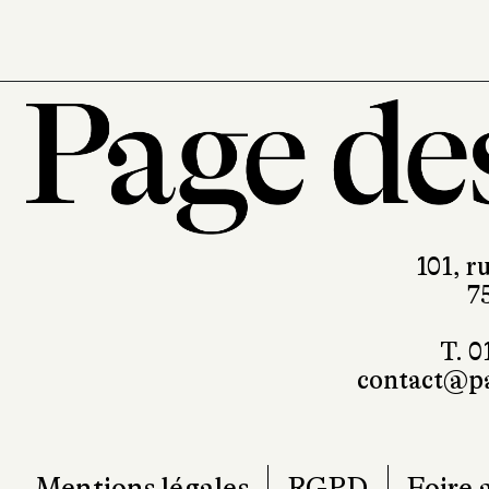
101, r
7
T. 0
contact@pa
Mentions légales
RGPD
Foire 