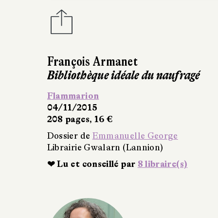
Alessandro Baricco
Une certaine vision du monde
Traduit de l’italien par Vincent Raynau
Gallimard
29/10/2015
230 pages, 19,50 €
Dossier de
Emmanuelle George
Librairie Gwalarn (Lannion)
❤ Lu et conseillé par
2 libraire(s)