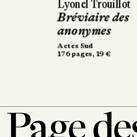
Tiphaine Le Gall
D'ailleurs, ce
n'est pas ma
maison
La Manufacture de
livres
314 pages, 20,90 €