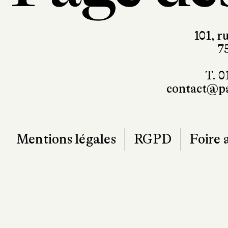
101, r
7
T. 0
contact@pa
Mentions légales
RGPD
Foire 