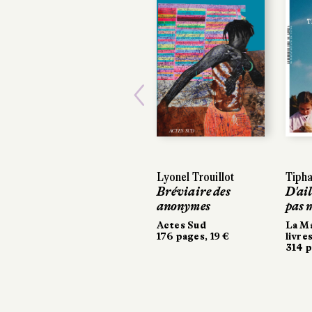
Previous
Lyonel Trouillot
Tipha
Tipha
Bréviaire des
D'ail
D'ail
anonymes
pas 
pas 
Actes Sud
La Ma
La M
176 pages, 19 €
livre
livre
314 p
314 p