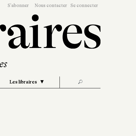
S'abonner
Nous contacter
Se connecter
Les libraires
🔎