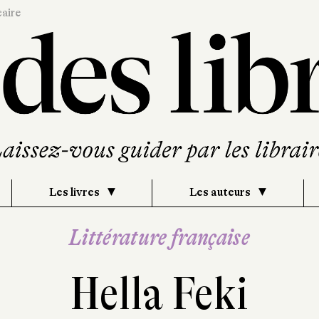
caire
Les livres
Les auteurs
Littérature française
Hella Feki