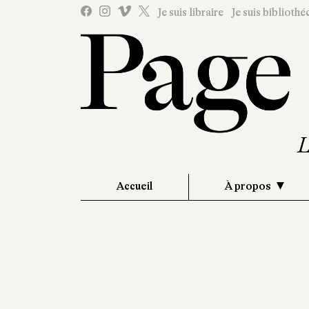
Je suis libraire
Je suis bibliothé
Accueil
À propos