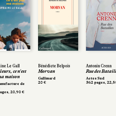
ine Le Gall
ine Le Gall
Bénédicte Belpois
Bénédicte Belpois
Antonin Crenn
Antonin Crenn
leurs, ce n'est
leurs, ce n'est
Morvan
Morvan
Rue des Bataill
Rue des Batail
ma maison
ma maison
Gallimard
Gallimard
Actes Sud
Actes Sud
20 €
20 €
362 pages, 22,5
362 pages, 22,5
nufacture de
anufacture de
s
s
ages, 20,90 €
ages, 20,90 €