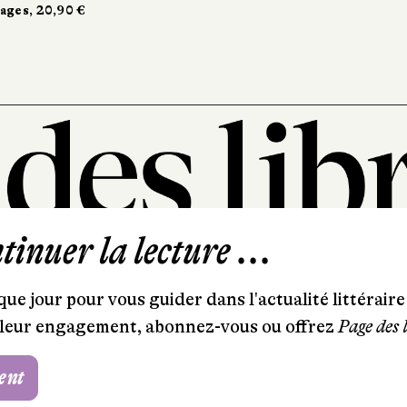
ages, 20,90 €
ages, 20,90 €
inuer la lecture ...
101, rue Saint-Lazare
75009 Paris
ue jour pour vous guider dans l'actualité littéraire 
T. 01 44 41 97 20
et leur engagement, abonnez-vous ou offrez
Page des 
contact@pagedeslibraires.com
ent