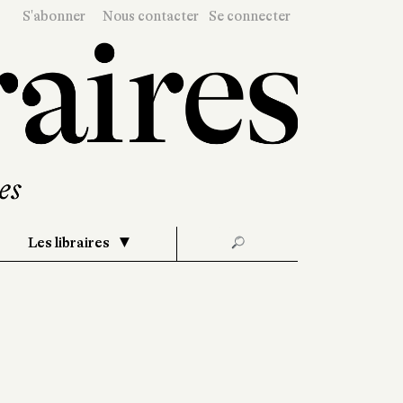
S'abonner
Nous contacter
Se connecter
Les libraires
🔎