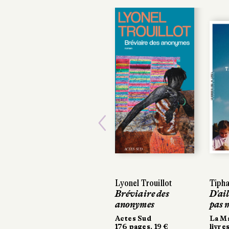
Previous
Lyonel Trouillot
Tipha
Tipha
Bréviaire des
D'ail
D'ail
anonymes
pas 
pas 
Actes Sud
La Ma
La Ma
176 pages, 19 €
livres
livres