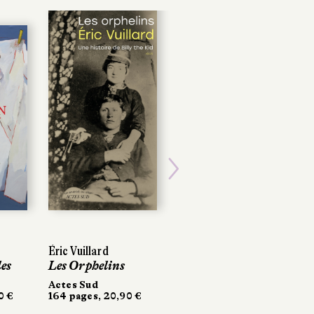
Next
Éric Vuillard
Éric Vuillard
Jonathan Coe
es
es
Les Orphelins
Les Orphelins
Les Preuves de mon
innocence
Actes Sud
Actes Sud
0 €
0 €
164 pages, 20,90 €
164 pages, 20,90 €
Gallimard
476 pages, 24 €