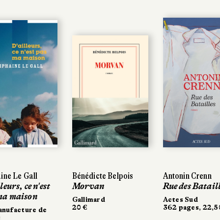
ine Le Gall
ine Le Gall
Bénédicte Belpois
Bénédicte Belpois
Antonin Crenn
Antonin Crenn
leurs, ce n'est
leurs, ce n'est
Morvan
Morvan
Rue des Bataill
Rue des Bataill
ma maison
ma maison
Gallimard
Gallimard
Actes Sud
Actes Sud
20 €
20 €
362 pages, 22,5
362 pages, 22,5
nufacture de
nufacture de