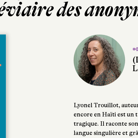
éviaire des anony
✒
(
L
Lyonel Trouillot, auteu
encore en Haïti est un t
tragique. Il raconte son
langue singulière et gr