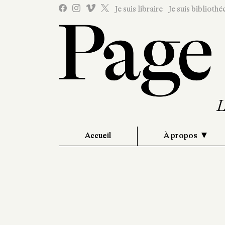
Je suis libraire
Je suis bibliothé
Accueil
À propos