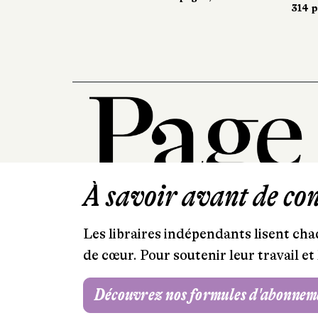
314 p
314 p
À savoir avant de cont
Les libraires indépendants lisent chaq
de cœur. Pour soutenir leur travail 
Découvrez nos formules d'abonnem