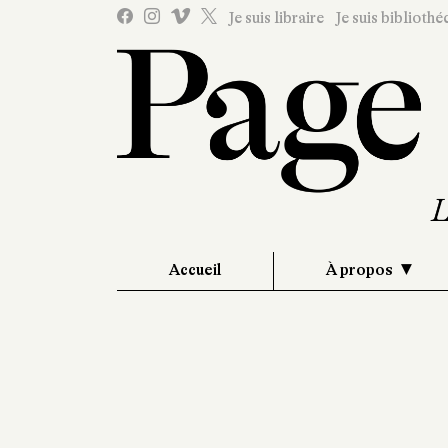
Je suis libraire
Je suis bibliothé
Accueil
À propos