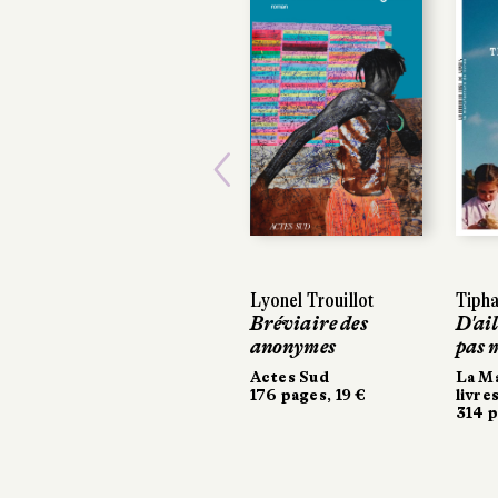
Previous
Lyonel Trouillot
Tipha
Tipha
Bréviaire des
D'ail
D'ail
anonymes
pas 
pas 
Actes Sud
La Ma
La Ma
176 pages, 19 €
livres
livres
314 p
314 p