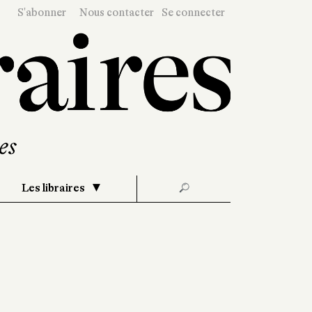
S'abonner
Nous contacter
Se connecter
Les libraires
🔎