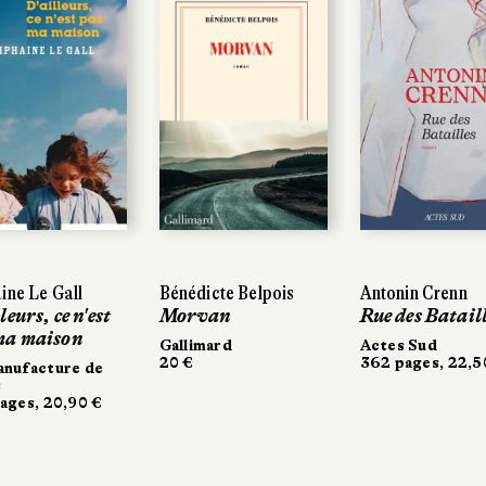
ine Le Gall
ine Le Gall
Bénédicte Belpois
Bénédicte Belpois
Antonin Crenn
Antonin Crenn
leurs, ce n'est
leurs, ce n'est
Morvan
Morvan
Rue des Bataill
Rue des Bataill
ma maison
ma maison
Gallimard
Gallimard
Actes Sud
Actes Sud
20 €
20 €
362 pages, 22,5
362 pages, 22,5
nufacture de
nufacture de
ages, 20,90 €
ages, 20,90 €