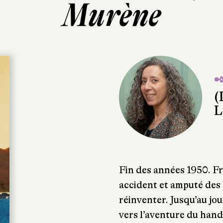
Murène
✒
(
L
Fin des années 1950. Fr
accident et amputé des 
réinventer. Jusqu’au jo
vers l’aventure du han