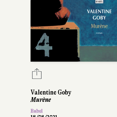
Valentine Goby
Murène
Babel
18/08/2021