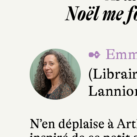
Noël me f
✒ Emma
(Librai
Lannio
N’en déplaise à Ar