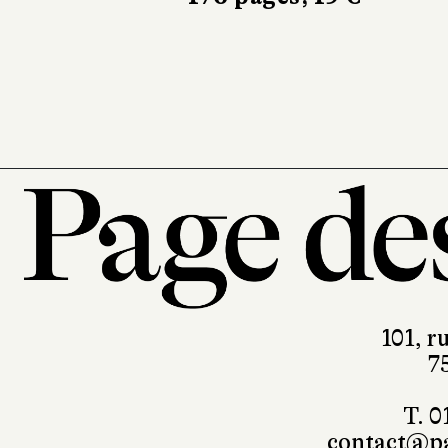
La 
liv
314
101, r
7
T. 0
contact@pa