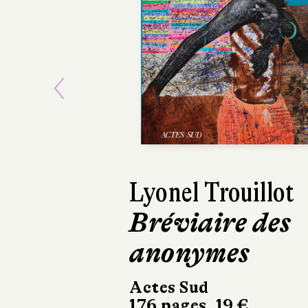
Previous
Lyonel Trouillot
Ti
Bréviaire des
D'
anonymes
n'
m
Actes Sud
176 pages, 19 €