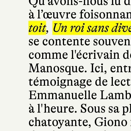
Qu'avons-nous lu de
à l’œuvre foisonna
toit
,
Un roi sans div
se contente souven
comme l'écrivain 
Manosque. Ici, entr
témoignage de lect
Emmanuelle Lamber
à l'heure. Sous sa 
chatoyante, Giono 