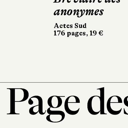
n'est pas ma
maison
La Manufacture de
livres
314 pages, 20,90 €