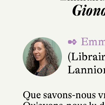
Giono
✒ Emma
(Librai
Lannio
Que savons-nous v