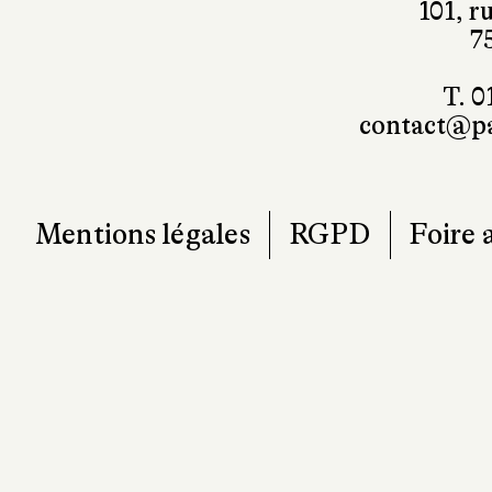
101, r
7
T. 0
contact@pa
Mentions légales
RGPD
Foire 