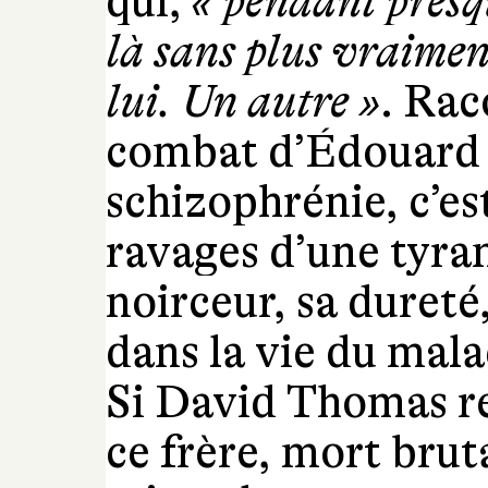
qui,
«
pendant presq
là sans plus vraimen
lui. Un autre »
. Rac
combat d’Édouard a
schizophrénie, c’est
ravages d’une tyran
noirceur, sa duret
dans la vie du mala
Si David Thomas rem
ce frère, mort brut