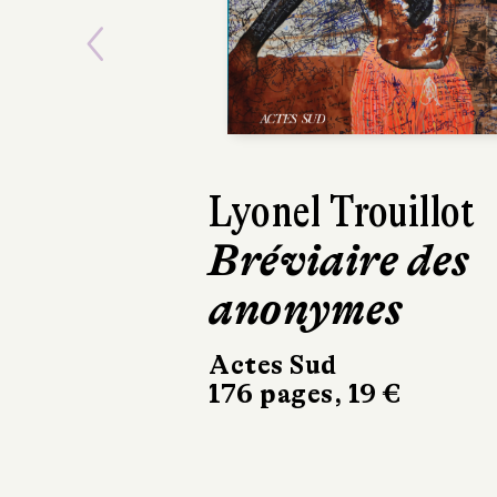
Previous
Tiphaine Le Gall
D'ailleurs, ce
n'est pas ma
maison
La Manufacture de
livres
314 pages, 20,90 €