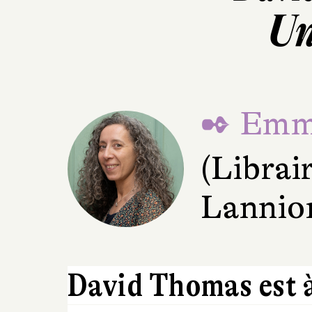
Un
✒ Emma
(Librai
Lannio
David Thomas est à