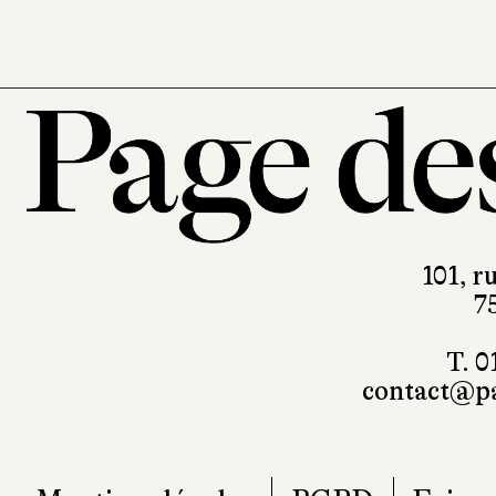
101, r
7
T. 0
contact@pa