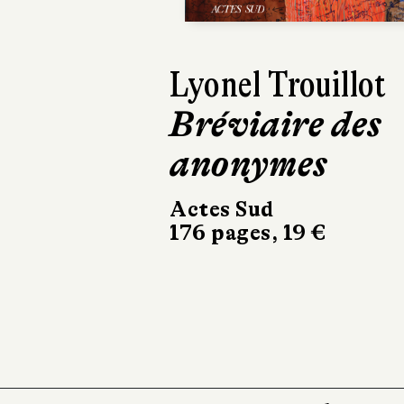
Tiphaine Le Gal
D'ailleurs, ce
n'est pas ma
maison
La Manufacture de
livres
314 pages, 20,90 €