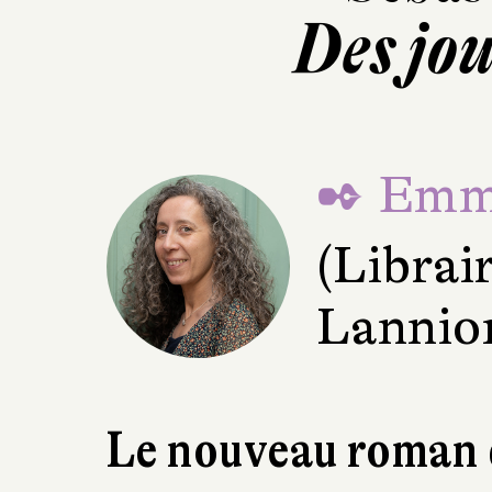
Des jou
✒ Emma
(Librai
Lannio
Le nouveau roman d