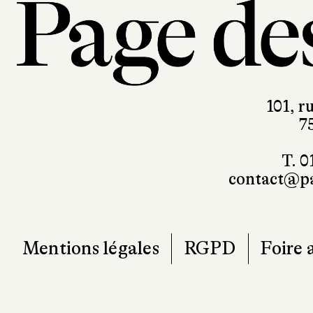
101, r
7
T. 0
contact@pa
Mentions légales
RGPD
Foire 