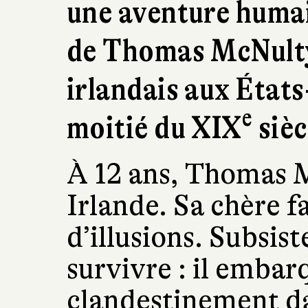
une aventure humain
de Thomas McNulty
irlandais aux États
e
moitié du XIX
sièc
À 12 ans, Thomas M
Irlande. Sa chère f
d’illusions. Subsiste
survivre : il embar
clandestinement da