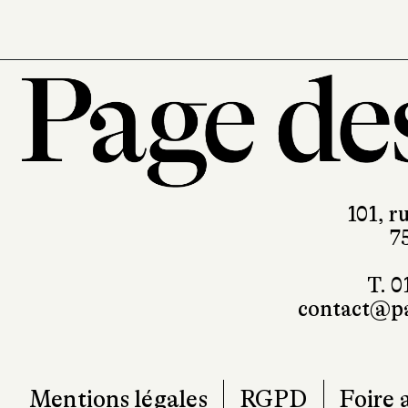
101, r
7
T. 0
contact@pa
Mentions légales
RGPD
Foire 