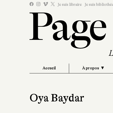
Je suis libraire
Je suis bibliothé
Accueil
À propos
Oya Baydar