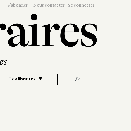
S'abonner
Nous contacter
Se connecter
Les libraires
🔎