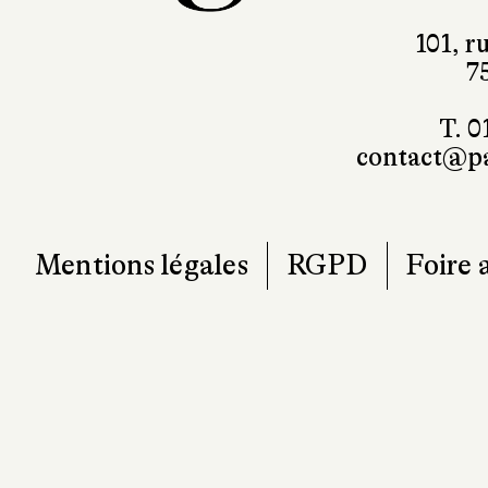
101, r
7
T. 0
contact@pa
Mentions légales
RGPD
Foire 