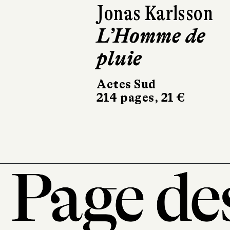
Hiroko Shira
En cuisine
Hiroko
Éditions de La
Martinière
184 pages, 29 €