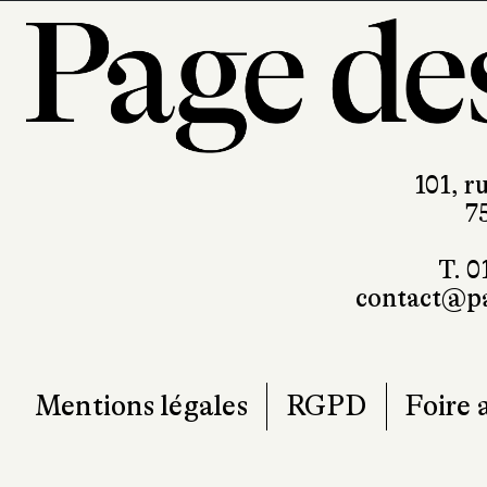
101, r
7
T. 0
contact@pa
Mentions légales
RGPD
Foire 