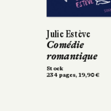
Previous
Agnès
Vannouvong
Brute
Mercure de France
194 pages, 20 €