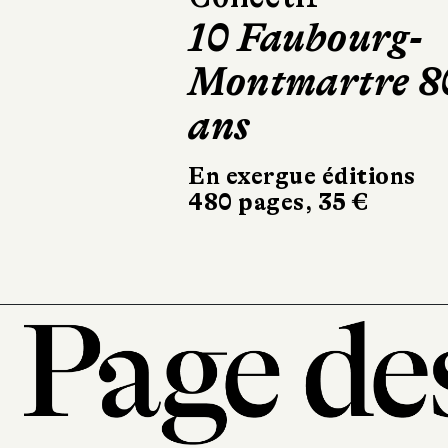
Mourir deux
fois
Robert Laffont
324 pages, 20,90 €
101, r