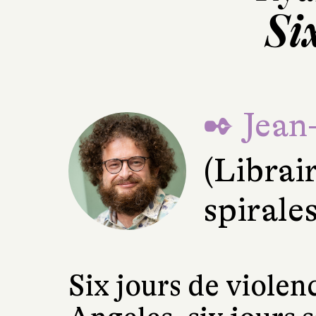
Si
✒ Jean
(Librai
spirale
Six jours de violen