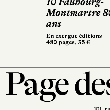
Mourir deux
fois
Robert Laffont
324 pages, 20,90 €
101, r
7