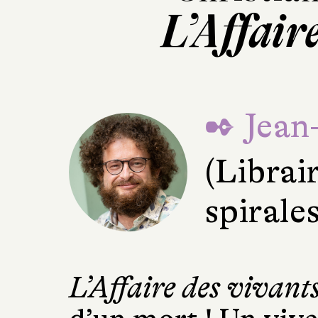
L’Affair
✒ Jean
(Librai
spirale
L’Affaire des vivant