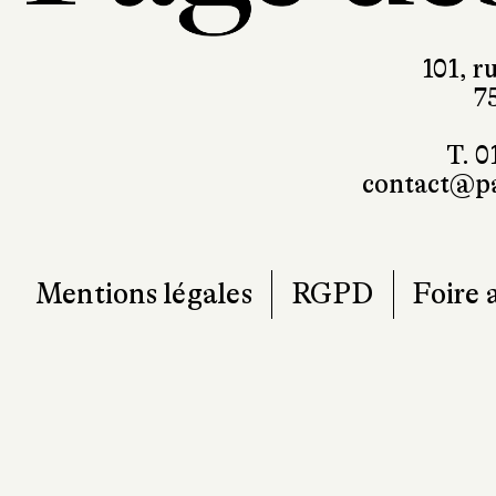
101, r
7
T. 0
contact@pa
Mentions légales
RGPD
Foire 