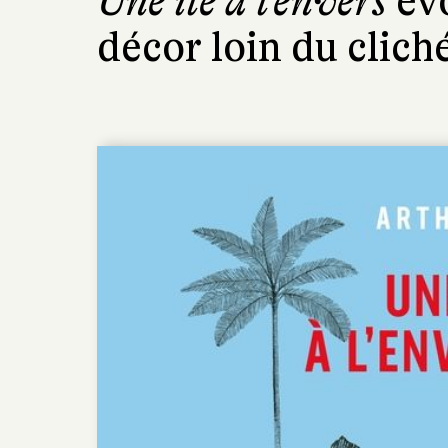
Une île à l’envers
évo
décor loin du clich