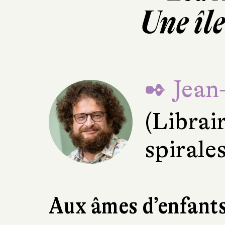
Une île
✒ Jean
(Librai
spirale
Aux âmes d’enfants,