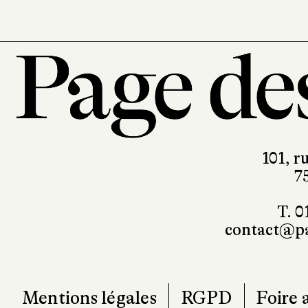
101, r
7
T. 0
contact@pa
Mentions légales
RGPD
Foire 