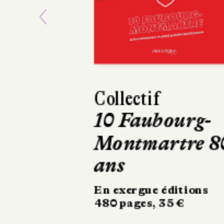
Previous
Maxime Girarde
Mourir deux
fois
Robert Laffont
324 pages, 20,90 €