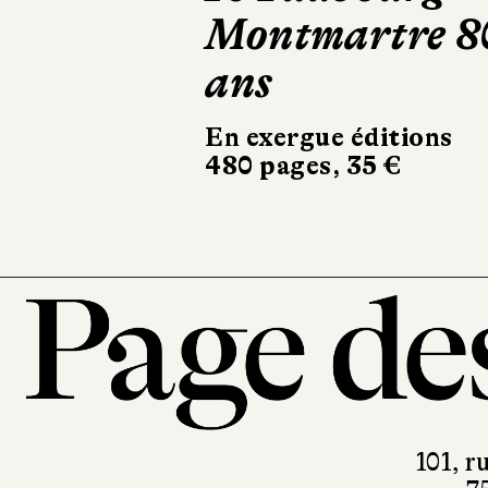
Montmartre 8
fois
ans
Robert Laffo
324 pages, 20
En exergue éditions
480 pages, 35 €
101, r