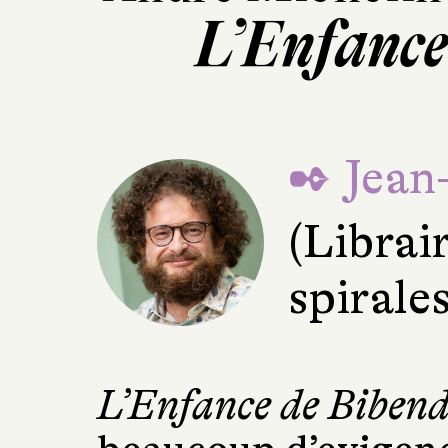
L’Enfance
✒ Jean
(Librai
spirale
L’Enfance de Biben