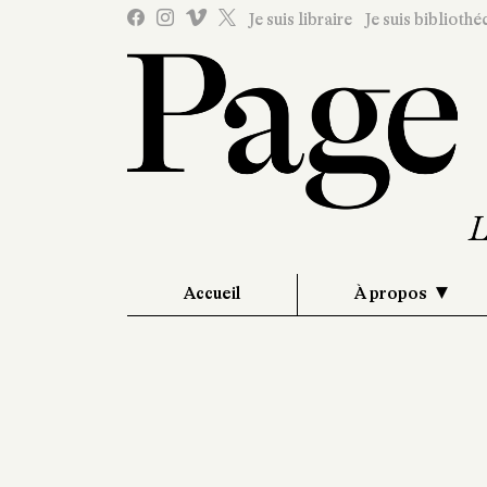
Je suis libraire
Je suis bibliothé
Accueil
À propos