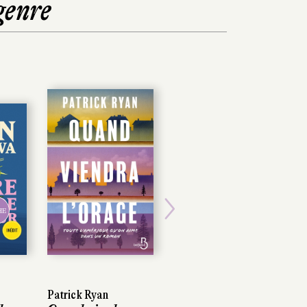
genre
Next
Patrick Ryan
Patrick Ryan
Stephan Schäfer