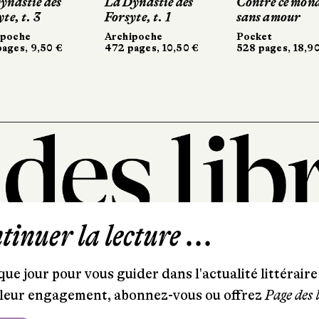
astie des
astie des
La Dynastie des
La Dynastie des
Contre ce monde
Contre ce monde
, t. 3
, t. 3
Forsyte, t. 1
Forsyte, t. 1
sans amour
sans amour
che
oche
Archipoche
Archipoche
Pocket
Pocket
es, 9,50 €
es, 9,50 €
472 pages, 10,50 €
472 pages, 10,50 €
528 pages, 18,90 €
528 pages, 18,90 €
inuer la lecture ...
101, rue Saint-Lazare
75009 Paris
ue jour pour vous guider dans l'actualité littéraire 
T. 01 44 41 97 20
et leur engagement, abonnez-vous ou offrez
Page des 
contact@pagedeslibraires.com