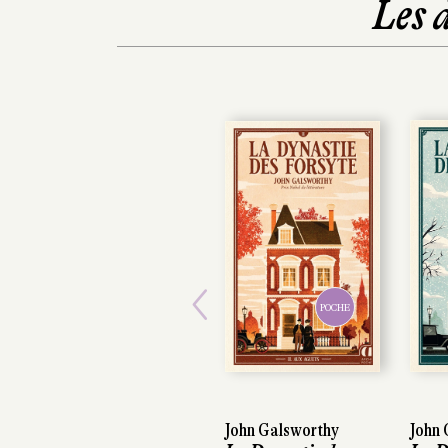
Les 
POCHE
Previous
John Galsworthy
John Ga
John Ga