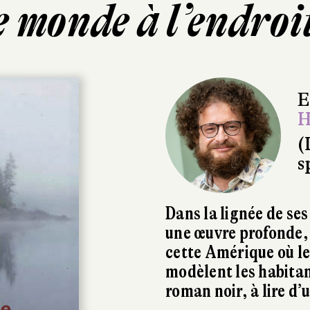
 monde à l’endroi
E
H
(
s
Dans la lignée de se
une œuvre profonde, t
cette Amérique où le
modèlent les habita
roman noir, à lire d’