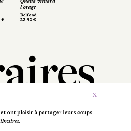
Quand viendra
Quand viendra
Le Collectionneur
l'orage
l'orage
d'instants précieux
Belfond
Belfond
Actes Sud
23,90 €
23,90 €
140 pages, 14,90 €
X
et ont plaisir à partager leurs coups
libraires.