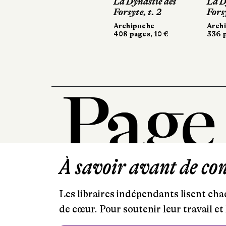
La Dynastie des
La Dyn
La Dyn
Forsyte, t. 2
Forsyte
Forsyte
Archipoche
Archipo
Archip
408 pages, 10 €
336 pag
336 pag
À savoir avant de cont
Les libraires indépendants lisent chaq
de cœur. Pour soutenir leur travail 