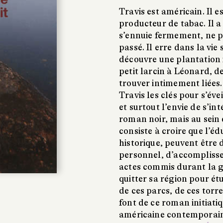
Travis est américain. Il e
producteur de tabac. Il a
s’ennuie fermement, ne p
passé. Il erre dans la vie 
découvre une plantation ill
petit larcin à Léonard, de
trouver intimement liées.
Travis les clés pour s’évei
et surtout l’envie de s’int
roman noir, mais au sein
consiste à croire que l’é
historique, peuvent être
personnel, d’accompliss
actes commis durant la gu
quitter sa région pour étu
de ces parcs, de ces torre
font de ce roman initiati
américaine contemporai