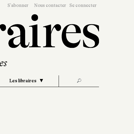
S'abonner
Nous contacter
Se connecter
Les libraires
🔎