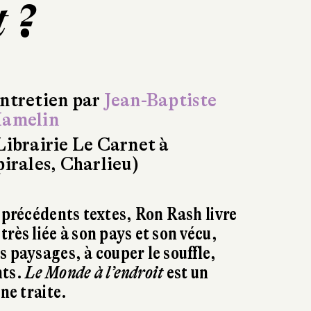
t ?
ntretien par
Jean-Baptiste
amelin
Librairie Le Carnet à
pirales, Charlieu)
s précédents textes, Ron Rash livre
rès liée à son pays et son vécu,
s paysages, à couper le souffle,
nts.
Le Monde à l’endroit
est un
une traite.