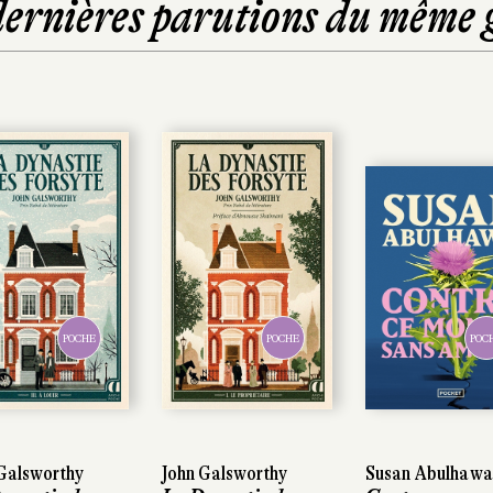
dernières parutions du même 
POCHE
POCHE
POCHE
POCHE
POCHE
POCHE
lsworthy
lsworthy
John Galsworthy
John Galsworthy
Susan Abulhawa
Susan Abulhawa