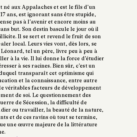
st né aux Appalaches et est le fils d’un
 17 ans, est ignorant sans être stupide,
ense pas à l’avenir et encore moins au
sans but. Son destin bascule le jour où il
icite. Il se sert et revend le fruit de son
aler local. Leurs vies vont, dès lors, se
 Léonard, tel un père, livre peu à peu à
ller à la vie. Il lui donne la force d’étudier
éresser à ses racines. Bien sûr, c’est un
 duquel transparaît cet optimisme qui
ducation et la connaissance, entre autre
 de véritables facteurs de développement
ement de soi. Le questionnement des
erre de Sécession, la difficulté de
dier ou travailler, la beauté de la nature,
nts et de ces ravins où tout se termine,
que une œuvre majeure de la littérature
ne.