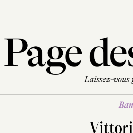
Ban
Vittor