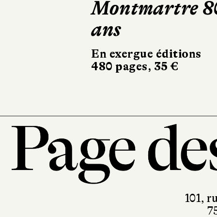
Montmartre 8
fois
ans
Robert Laffont
324 pages, 20,90 €
En exergue éditions
480 pages, 35 €
101, r
7