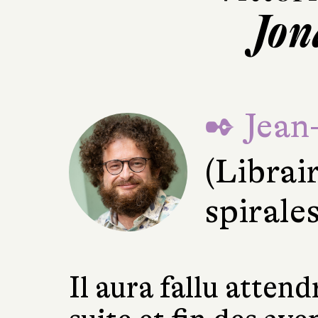
Jon
✒ Jean
(Librai
spirale
Il aura fallu attend