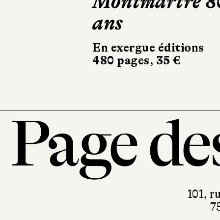
Montmartre 8
fois
ans
Robert Laffo
324 pages, 20
En exergue éditions
480 pages, 35 €
101, r
7