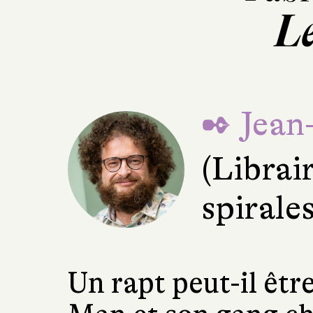
L
✒ Jean
(Librai
spirale
Un rapt peut-il êt