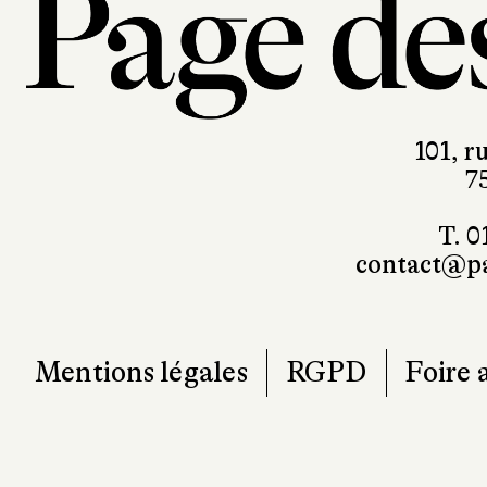
101, r
7
T. 0
contact@pa
Mentions légales
RGPD
Foire 