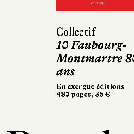
Maxime Girarde
Mourir deux
fois
Robert Laffont
324 pages, 20,90 €