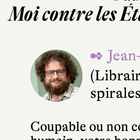
Moi contre les É
✒ Jean
(Librai
spirale
Coupable ou non co